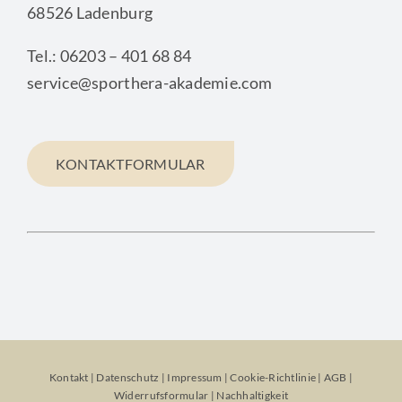
68526 Ladenburg
Tel.: 06203 – 401 68 84
service@sporthera-akademie.com
KONTAKTFORMULAR
Kontakt
|
Datenschutz
|
Impressum
|
Cookie-Richtlinie
|
AGB
|
Widerrufsformular
|
Nachhaltigkeit