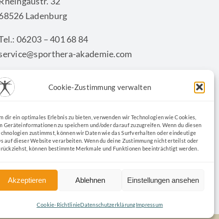
Rheingaustr. 32
68526 Ladenburg
Tel.: 06203 – 401 68 84
service@sporthera-akademie.com
Cookie-Zustimmung verwalten
KONTAKTFORMULAR
m dir ein optimales Erlebnis zu bieten, verwenden wir Technologien wie Cookies,
m Geräteinformationen zu speichern und/oder darauf zuzugreifen. Wenn du diesen
echnologien zustimmst, können wir Daten wie das Surfverhalten oder eindeutige
Ds auf dieser Website verarbeiten. Wenn du deine Zustimmung nicht erteilst oder
urückziehst, können bestimmte Merkmale und Funktionen beeinträchtigt werden.
Akzeptieren
Ablehnen
Einstellungen ansehen
Cookie-Richtlinie
Datenschutzerklärung
Impressum