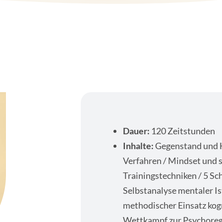
Dauer:
120 Zeitstunden
Inhalte:
Gegenstand und H
Verfahren / Mindset und s
Trainingstechniken / 5 Sc
Selbstanalyse mentaler Is
methodischer Einsatz kogn
Wettkampf zur Psychoregu