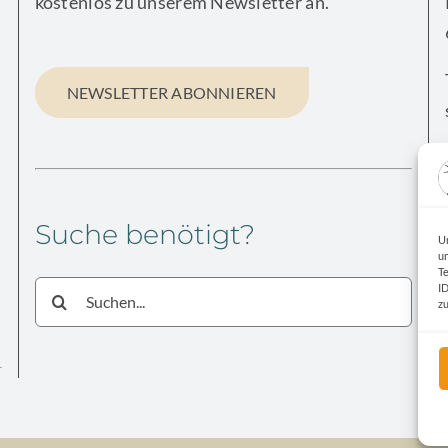
kostenlos zu unserem Newsletter an.
NEWSLETTER ABONNIEREN
Suche benötigt?
U
u
T
Suche
I
z
nach: