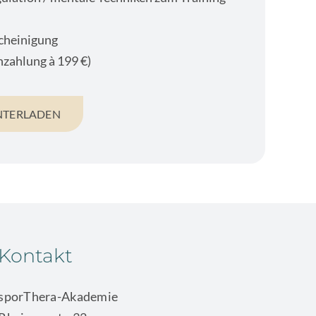
cheinigung
nzahlung à 199 €)
NTERLADEN
Kontakt
sporThera-Akademie