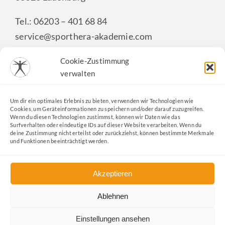
Tel.: 06203 – 401 68 84
service@sporthera-akademie.com
Cookie-Zustimmung
verwalten
KONTAKTFORMULAR
Um dir ein optimales Erlebnis zu bieten, verwenden wir Technologien wie
Cookies, um Geräteinformationen zu speichern und/oder darauf zuzugreifen.
Wenn du diesen Technologien zustimmst, können wir Daten wie das
Surfverhalten oder eindeutige IDs auf dieser Website verarbeiten. Wenn du
deine Zustimmung nicht erteilst oder zurückziehst, können bestimmte Merkmale
und Funktionen beeinträchtigt werden.
Akzeptieren
Ablehnen
Kontakt
|
Datenschutz
|
Impressum
|
Cookie-Richtlinie
|
AGB
|
Widerrufsformular
|
Nachhaltigkeit
Einstellungen ansehen