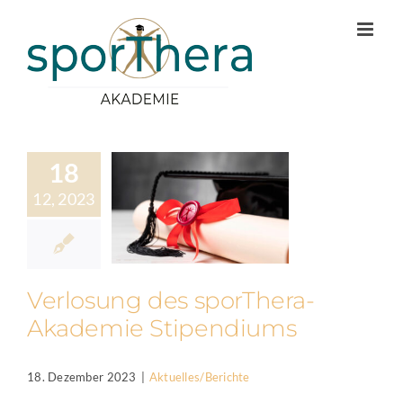
Zum
Inhalt
springen
18
12, 2023
Verlosung des sporThera-
Akademie Stipendiums
18. Dezember 2023
|
Aktuelles/Berichte