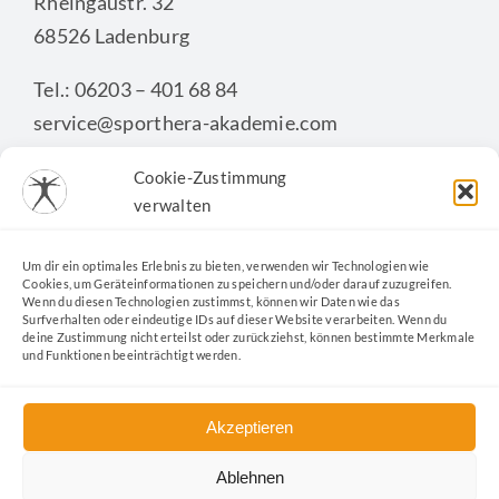
Rheingaustr. 32
68526 Ladenburg
Tel.: 06203 – 401 68 84
service@sporthera-akademie.com
Cookie-Zustimmung
verwalten
KONTAKTFORMULAR
Um dir ein optimales Erlebnis zu bieten, verwenden wir Technologien wie
Cookies, um Geräteinformationen zu speichern und/oder darauf zuzugreifen.
Wenn du diesen Technologien zustimmst, können wir Daten wie das
Surfverhalten oder eindeutige IDs auf dieser Website verarbeiten. Wenn du
deine Zustimmung nicht erteilst oder zurückziehst, können bestimmte Merkmale
und Funktionen beeinträchtigt werden.
Akzeptieren
Ablehnen
Kontakt
|
Datenschutz
|
Impressum
|
Cookie-Richtlinie
|
AGB
|