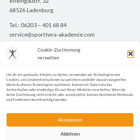
Rheingaustr. 32
68526 Ladenburg
Tel.: 06203 – 401 68 84
service@sporthera-akademie.com
Cookie-Zustimmung
verwalten
KONTAKTFORMULAR
Um dir ein optimales Erlebnis zu bieten, verwenden wir Technologien wie
Cookies, um Geräteinformationen zu speichern und/oder darauf zuzugreifen.
Wenn du diesen Technologien zustimmst, können wir Daten wie das
Surfverhalten oder eindeutige IDs auf dieser Website verarbeiten. Wenn du
deine Zustimmung nicht erteilst oder zurückziehst, können bestimmte Merkmale
und Funktionen beeinträchtigt werden.
Akzeptieren
Ablehnen
Kontakt
|
Datenschutz
|
Impressum
|
Cookie-Richtlinie
|
AGB
|