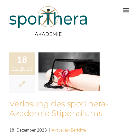
Zum
Inhalt
springen
18
12, 2023
Verlosung des sporThera-
Akademie Stipendiums
18. Dezember 2023
|
Aktuelles/Berichte