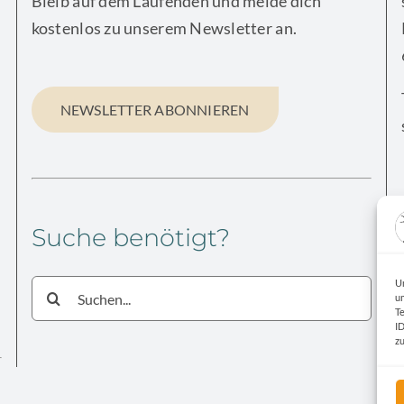
Bleib auf dem Laufenden und melde dich
kostenlos zu unserem Newsletter an.
NEWSLETTER ABONNIEREN
Suche benötigt?
U
Suche
u
nach:
T
I
z