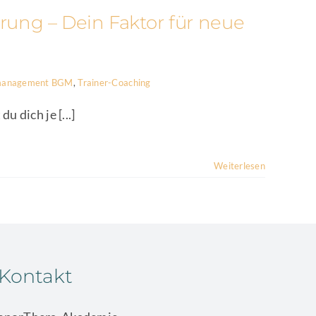
rung – Dein Faktor für neue
tsmanagement BGM
,
Trainer-Coaching
 dich je [...]
Weiterlesen
Kontakt