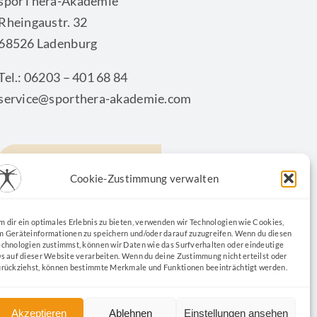
sporThera-Akademie
Rheingaustr. 32
68526 Ladenburg
Tel.: 06203 – 401 68 84
service@sporthera-akademie.com
KONTAKTFORMULAR
Cookie-Zustimmung verwalten
m dir ein optimales Erlebnis zu bieten, verwenden wir Technologien wie Cookies,
m Geräteinformationen zu speichern und/oder darauf zuzugreifen. Wenn du diesen
echnologien zustimmst, können wir Daten wie das Surfverhalten oder eindeutige
Ds auf dieser Website verarbeiten. Wenn du deine Zustimmung nicht erteilst oder
urückziehst, können bestimmte Merkmale und Funktionen beeinträchtigt werden.
Akzeptieren
Ablehnen
Einstellungen ansehen