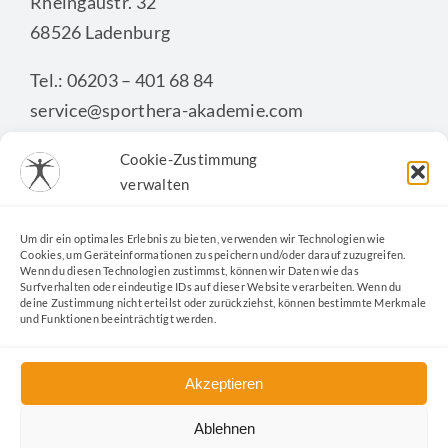
Rheingaustr. 32
68526 Ladenburg
Tel.: 06203 – 401 68 84
service@sporthera-akademie.com
Cookie-Zustimmung
verwalten
KONTAKTFORMULAR
Um dir ein optimales Erlebnis zu bieten, verwenden wir Technologien wie
Cookies, um Geräteinformationen zu speichern und/oder darauf zuzugreifen.
Wenn du diesen Technologien zustimmst, können wir Daten wie das
Surfverhalten oder eindeutige IDs auf dieser Website verarbeiten. Wenn du
deine Zustimmung nicht erteilst oder zurückziehst, können bestimmte Merkmale
und Funktionen beeinträchtigt werden.
Akzeptieren
Ablehnen
Kontakt
|
Datenschutz
|
Impressum
|
Cookie-Richtlinie
|
AGB
|