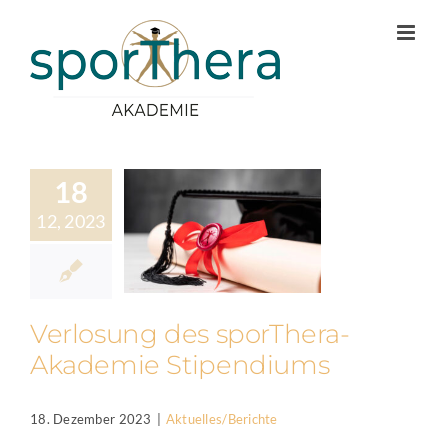
Zum
Inhalt
springen
18
12, 2023
Verlosung des sporThera-
Akademie Stipendiums
18. Dezember 2023
|
Aktuelles/Berichte