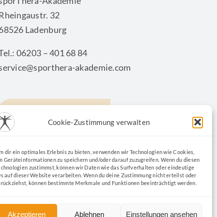
sporThera-Akademie
Rheingaustr. 32
68526 Ladenburg
Tel.: 06203 – 401 68 84
service@sporthera-akademie.com
KONTAKTFORMULAR
Cookie-Zustimmung verwalten
m dir ein optimales Erlebnis zu bieten, verwenden wir Technologien wie Cookies,
m Geräteinformationen zu speichern und/oder darauf zuzugreifen. Wenn du diesen
echnologien zustimmst, können wir Daten wie das Surfverhalten oder eindeutige
Ds auf dieser Website verarbeiten. Wenn du deine Zustimmung nicht erteilst oder
urückziehst, können bestimmte Merkmale und Funktionen beeinträchtigt werden.
Akzeptieren
Ablehnen
Einstellungen ansehen