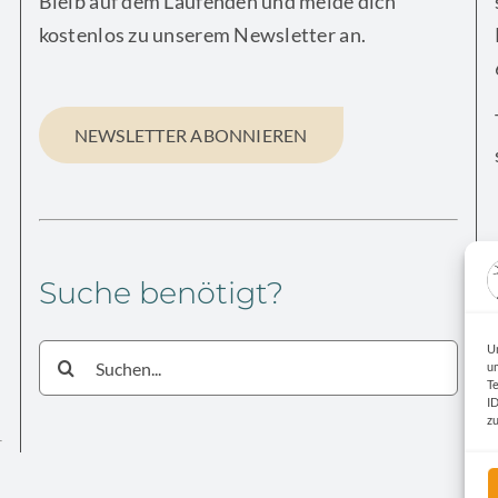
Bleib auf dem Laufenden und melde dich
kostenlos zu unserem Newsletter an.
NEWSLETTER ABONNIEREN
Suche benötigt?
U
Suche
u
nach:
T
I
z