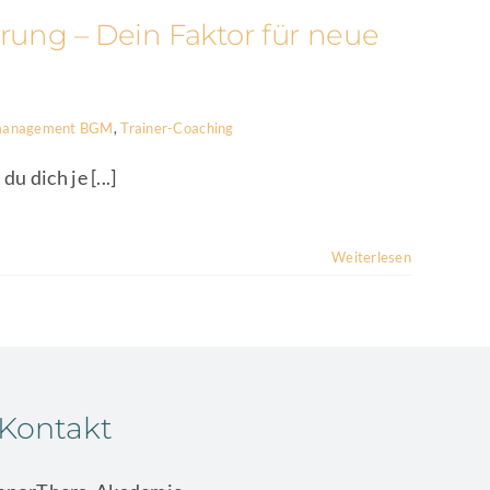
rung – Dein Faktor für neue
tsmanagement BGM
,
Trainer-Coaching
 dich je [...]
Weiterlesen
Kontakt