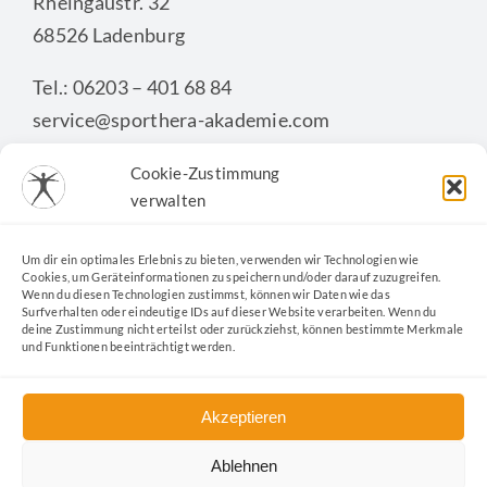
Rheingaustr. 32
68526 Ladenburg
Tel.: 06203 – 401 68 84
service@sporthera-akademie.com
Cookie-Zustimmung
verwalten
KONTAKTFORMULAR
Um dir ein optimales Erlebnis zu bieten, verwenden wir Technologien wie
Cookies, um Geräteinformationen zu speichern und/oder darauf zuzugreifen.
Wenn du diesen Technologien zustimmst, können wir Daten wie das
Surfverhalten oder eindeutige IDs auf dieser Website verarbeiten. Wenn du
deine Zustimmung nicht erteilst oder zurückziehst, können bestimmte Merkmale
und Funktionen beeinträchtigt werden.
Akzeptieren
Ablehnen
Kontakt
|
Datenschutz
|
Impressum
|
Cookie-Richtlinie
|
AGB
|