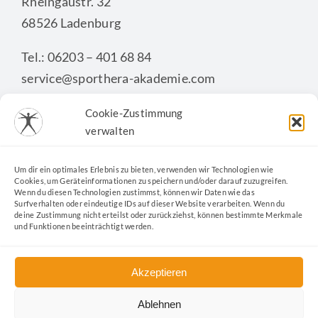
Rheingaustr. 32
68526 Ladenburg
Tel.: 06203 – 401 68 84
service@sporthera-akademie.com
Cookie-Zustimmung
verwalten
KONTAKTFORMULAR
Um dir ein optimales Erlebnis zu bieten, verwenden wir Technologien wie
Cookies, um Geräteinformationen zu speichern und/oder darauf zuzugreifen.
Wenn du diesen Technologien zustimmst, können wir Daten wie das
Surfverhalten oder eindeutige IDs auf dieser Website verarbeiten. Wenn du
deine Zustimmung nicht erteilst oder zurückziehst, können bestimmte Merkmale
und Funktionen beeinträchtigt werden.
Akzeptieren
Ablehnen
Kontakt
|
Datenschutz
|
Impressum
|
Cookie-Richtlinie
|
AGB
|