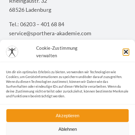
Rheingaustr. 32
68526 Ladenburg
Tel.: 06203 – 401 68 84
service@sporthera-akademie.com
Cookie-Zustimmung
verwalten
KONTAKTFORMULAR
Um dir ein optimales Erlebnis zu bieten, verwenden wir Technologien wie
Cookies, um Geräteinformationen zu speichern und/oder darauf zuzugreifen.
Wenn du diesen Technologien zustimmst, können wir Daten wie das
Surfverhalten oder eindeutige IDs auf dieser Website verarbeiten. Wenn du
deine Zustimmung nicht erteilst oder zurückziehst, können bestimmte Merkmale
und Funktionen beeinträchtigt werden.
Akzeptieren
Ablehnen
Kontakt
|
Datenschutz
|
Impressum
|
Cookie-Richtlinie
|
AGB
|