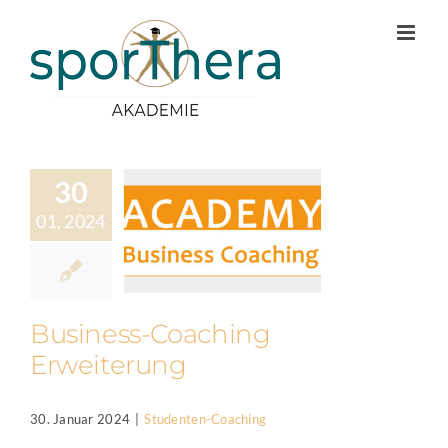
Zum
Inhalt
springen
30
01, 2024
Business-Coaching
Erweiterung
30. Januar 2024
|
Studenten-Coaching