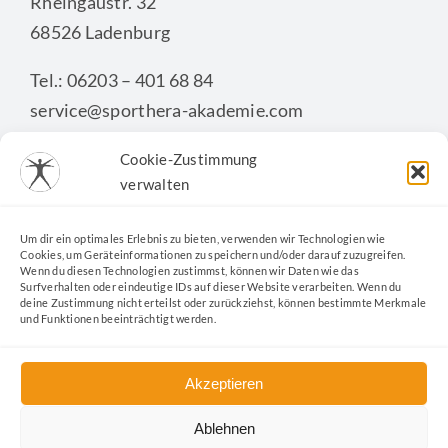
Rheingaustr. 32
68526 Ladenburg
Tel.: 06203 – 401 68 84
service@sporthera-akademie.com
Cookie-Zustimmung
verwalten
KONTAKTFORMULAR
Um dir ein optimales Erlebnis zu bieten, verwenden wir Technologien wie
Cookies, um Geräteinformationen zu speichern und/oder darauf zuzugreifen.
Wenn du diesen Technologien zustimmst, können wir Daten wie das
Surfverhalten oder eindeutige IDs auf dieser Website verarbeiten. Wenn du
deine Zustimmung nicht erteilst oder zurückziehst, können bestimmte Merkmale
und Funktionen beeinträchtigt werden.
Akzeptieren
Ablehnen
Kontakt
|
Datenschutz
|
Impressum
|
Cookie-Richtlinie
|
AGB
|