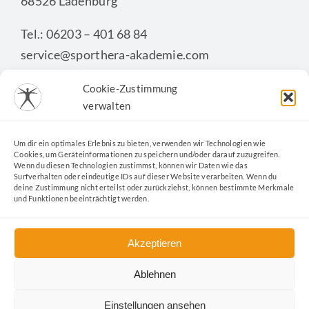
68526 Ladenburg
Tel.: 06203 – 401 68 84
service@sporthera-akademie.com
Cookie-Zustimmung
verwalten
KONTAKTFORMULAR
Um dir ein optimales Erlebnis zu bieten, verwenden wir Technologien wie
Cookies, um Geräteinformationen zu speichern und/oder darauf zuzugreifen.
Wenn du diesen Technologien zustimmst, können wir Daten wie das
Surfverhalten oder eindeutige IDs auf dieser Website verarbeiten. Wenn du
deine Zustimmung nicht erteilst oder zurückziehst, können bestimmte Merkmale
und Funktionen beeinträchtigt werden.
Akzeptieren
Ablehnen
Kontakt
|
Datenschutz
|
Impressum
|
Cookie-Richtlinie
|
AGB
|
Widerrufsformular
|
Nachhaltigkeit
Einstellungen ansehen